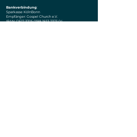
Bankverbindung
:
Sparkasse KölnBonn
Empfänger: Gospel Church e.V.
IBAN: DE17 3705 0198 1933 7373 04
Mitmachen
S
OCIAL MEDIA
Instagram
Facebook
Spotify
Tiktok
Youtube
GEBEN
Paypal
Du bist neu?
Dann schreib uns, wir wollen dich
kennenlernen!