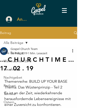
Anmelden
Beitrag
Alle Beiträge
Gospel Church Team
Alle Beiträge
16. Feb. 2019
1 Min. Lesezeit
... C H U R C H T I M E ...
Weihnachten 2018
17 . 02 . 19
Hauskirche
Nachtgebet
Themenreihe: BUILD UP YOUR BASE
Podcast
Thema: Das Wüstenprinzip - Teil 2
Es ist an der Zeit, wiederkehrende 
Termine
herausfordernde Lebensereignisse mit 
Ostern
einer Zuversicht zu konfrontieren. 