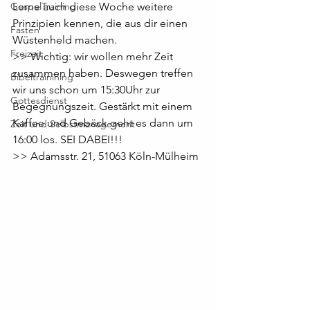
GospelTraining
Lerne auch diese Woche weitere 
Prinzipien kennen, die aus dir einen 
Fasten
Wüstenheld machen.
Freizeit
>> Wichtig: wir wollen mehr Zeit 
zusammen haben. Deswegen treffen 
Bibeltrainining
wir uns schon um 15:30Uhr zur 
Gottesdienst
Begegnungszeit. Gestärkt mit einem 
Kaffee und Gebäck geht es dann um 
Zeit und Selbstmanagement
16:00 los. SEI DABEI!!!
>> Adamsstr. 21, 51063 Köln-Mülheim