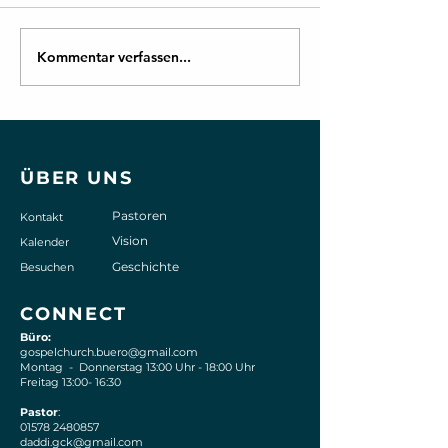
Kommentar verfassen...
Der Gottesdienst vom
*Termine der G
28/04/2019 ist online
Church e.V. Wo
ÜBER UNS
Pastoren
Kontakt
Vision
Kalender
Geschichte
Besuchen
CONNECT
Büro:
gospelchurch.buero@gmail.com
Montag - Donnerstag 13:00 Uhr - 18:00 Uhr
Freitag 13:00- 16:30
Pastor
:
01578 2480857
daddi.gck@gmail.com