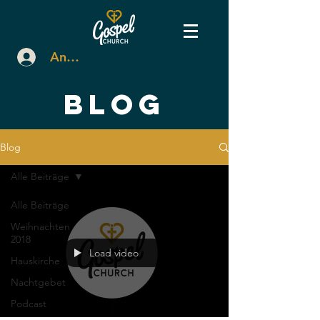
Anmelden
BLOG
Blog
Alle Beiträge
Alle Beiträge
Weihnachten
2018
Load video
Hauskirche
Nachtgebet
Podcast