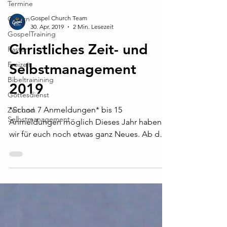
Termine
Ostern
Gospel Church Team
30. Apr. 2019
2 Min. Lesezeit
GospelTraining
Christliches Zeit- und
Fasten
Freizeit
Selbstmanagement
Bibeltrainining
2019
Gottesdienst
*Schon 7 Anmeldungen* bis 15
Zeit und
Selbstmanagement
Anmeldungen möglich Dieses Jahr haben
wir für euch noch etwas ganz Neues. Ab dem
04.05.2019 bieten wir euch...