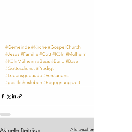
#Gemeinde
#Kirche
#GospelChurch
#Jesus
#Familie
#Gott
#Köln
#Mülheim
#KölnMülheim
#Basis
#Build
#Base
#Gottesdienst
#Predigt
#Lebensgebäude
#Verständnis
#geistlichesleben
#Begegnungszeit
Alle ansehen
Aktuelle Beiträge