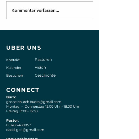
Kommentar verfassen...
Der Gottesdienst vom
*Termine der G
28/04/2019 ist online
Church e.V. Wo
ÜBER UNS
Pastoren
Kontakt
Vision
Kalender
Geschichte
Besuchen
CONNECT
Büro:
gospelchurch.buero@gmail.com
Montag - Donnerstag 13:00 Uhr - 18:00 Uhr
Freitag 13:00- 16:30
Pastor
:
01578 2480857
daddi.gck@gmail.com