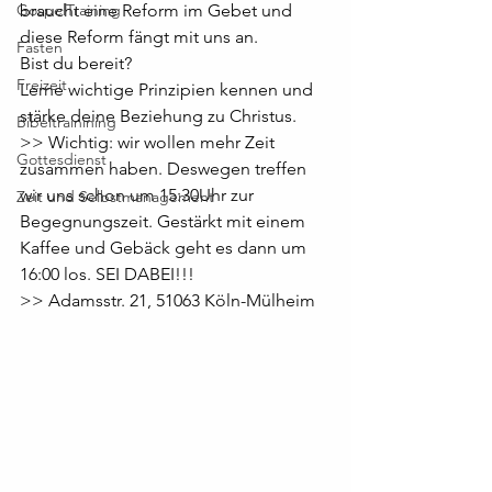
GospelTraining
braucht eine Reform im Gebet und 
diese Reform fängt mit uns an. 
Fasten
Bist du bereit?
Freizeit
Lerne wichtige Prinzipien kennen und 
stärke deine Beziehung zu Christus.
Bibeltrainining
>> Wichtig: wir wollen mehr Zeit 
Gottesdienst
zusammen haben. Deswegen treffen 
wir uns schon um 15:30Uhr zur 
Zeit und Selbstmanagement
Begegnungszeit. Gestärkt mit einem 
Kaffee und Gebäck geht es dann um 
16:00 los. SEI DABEI!!!
>> Adamsstr. 21, 51063 Köln-Mülheim