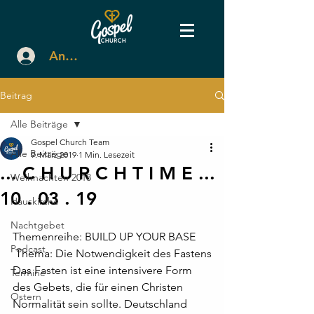
Anmelden
Beitrag
Alle Beiträge
Gospel Church Team
Alle Beiträge
9. März 2019
1 Min. Lesezeit
... C H U R C H T I M E ...
Weihnachten 2018
10 . 03 . 19
Hauskirche
Nachtgebet
Themenreihe: BUILD UP YOUR BASE
Podcast
 Thema: Die Notwendigkeit des Fastens
Das Fasten ist eine intensivere Form 
Termine
des Gebets, die für einen Christen 
Ostern
Normalität sein sollte. Deutschland 