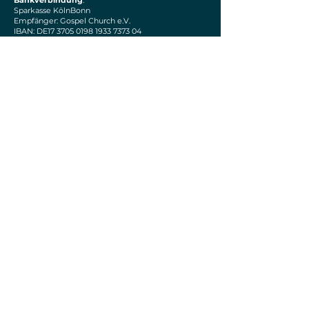
Bankverbindung
:
Sparkasse KölnBonn
Empfänger: Gospel Church e.V.
IBAN: DE17 3705 0198 1933 7373 04
Mitmachen
S
OCIAL MEDIA
Instagram
Facebook
Spotify
Tiktok
Youtube
GEBEN
Paypal
Du bist neu?
Dann schreib uns, wir wollen dich
kennenlernen!