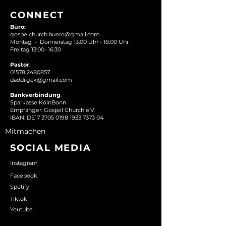
CONNECT
Büro:
gospelchurch.buero@gmail.com
Montag - Donnerstag 13:00 Uhr - 18:00 Uhr
Freitag 13:00- 16:30
Pastor
:
01578 2480857
daddi.gck@gmail.com
Bankverbindung
:
Sparkasse KölnBonn
Empfänger: Gospel Church e.V.
IBAN: DE17 3705 0198 1933 7373 04
Mitmachen
S
OCIAL MEDIA
Instagram
Facebook
Spotify
Tiktok
Youtube