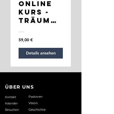
Online
Kurs -
Träume
&
Visionen
59,00 €
mit
Pastor
Details ansehen
Daddi
ÜBER UNS
Pastoren
Kontakt
Vision
Kalender
Geschichte
Besuchen