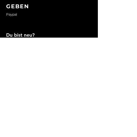
GEBEN
Paypal
Du bist neu?
Dann schreib uns, wir wollen dich
kennenlernen!
Absenden!