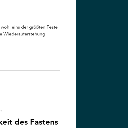
 wohl eins der größten Feste
die Wiederauferstehung
...
it
eit des Fastens