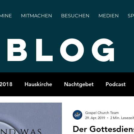
MINE
MITMACHEN
BESUCHEN
MEDIEN
S
BLOG
 2018
Hauskirche
Nachtgebet
Podcast
Fasten
Freizeit
Bibeltrainining
Gotte
Gospel Church Team
29. Apr. 2019
2 Min. Lesezei
Der Gottesdien
t