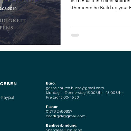
ist: 6 Bausteine einer solide
Themenreihe Build up your B
GEBEN
Büro:
gospelchurch.buero@gmail.com
Montag - Donnerstag 13:00 Uhr - 18:00 Uhr
Paypal
Freitag 13:00- 16:30
Pastor
:
01578 2480857
daddi.gck@gmail.com
Bankverbindung
:
Sparkasse KölnBonn