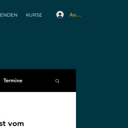
Anmelden
PENDEN
KURSE
Termine
sdienst
t
st vom