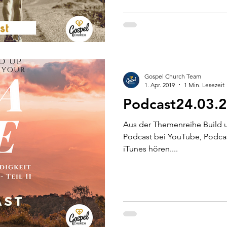
Gospel Church Team
1. Apr. 2019
1 Min. Lesezeit
Podcast24.03.
Aus der Themenreihe Build u
Podcast bei YouTube, Podca
iTunes hören....