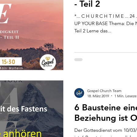
- Teil 2
*... C H U R C H T I M E ... 2
UP YOUR BASE Thema: Die No
Teil 2 Lerne das...
Gospel Church Team
18. März 2019
1 Min. Leseze
6 Bausteine ein
Beziehung ist O
Der Gottesdienst vom 10/03/