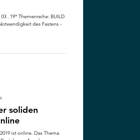
4 . 03 . 19* Themenreihe: BUILD
twendigkeit des Fastens -
it
er soliden
nline
2019 ist online. Das Thema