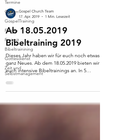
Termine
Ostern
Gospel Church Team
17. Apr. 2019
1 Min. Lesezeit
GospelTraining
Ab 18.05.2019
Fasten
Freizeit
Bibeltraining 2019
Bibeltrainining
Dieses Jahr haben wir für euch noch etwas
Gottesdienst
ganz Neues. Ab dem 18.05.2019 bieten wir
Zeit und
euch intensive Bibeltrainings an. In 5
Selbstmanagement
Samstagen könnt...