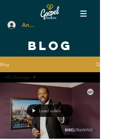
Anmelden
BLOG
Blog
Alle Beiträge
Alle Beiträge
Weihnachten
2018
Load video
Hauskirche
Nachtgebet
Podcast