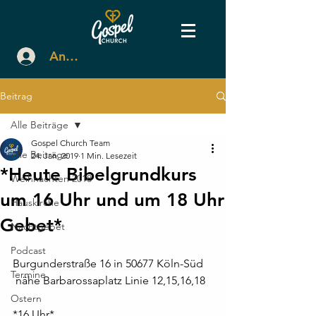
Anmelden
Beitrag
Alle Beiträge
Gospel Church Team
Alle Beiträge
24. Jan. 2019
1 Min. Lesezeit
*Heute Bibelgrundkurs
Weihnachten 2018
um 16 Uhr und um 18 Uhr
Hauskirche
Gebet*
Nachtgebet
Podcast
Burgunderstraße 16 in 50677 Köln-Süd
Termine
 nähe Barbarossaplatz Linie 12,15,16,18
Ostern
*16 Uhr*