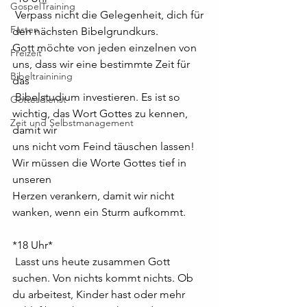
GospelTraining
 Verpass nicht die Gelegenheit, dich für 
Fasten
den nächsten Bibelgrundkurs.
Gott möchte von jeden einzelnen von 
Freizeit
uns, dass wir eine bestimmte Zeit für 
Bibeltrainining
das 
 Bibelstudium investieren. Es ist so 
Gottesdienst
wichtig, das Wort Gottes zu kennen, 
Zeit und Selbstmanagement
damit wir
uns nicht vom Feind täuschen lassen! 
Wir müssen die Worte Gottes tief in 
unseren
Herzen verankern, damit wir nicht 
wanken, wenn ein Sturm aufkommt.
*18 Uhr*
 Lasst uns heute zusammen Gott 
suchen. Von nichts kommt nichts. Ob 
du arbeitest, Kinder hast oder mehr 