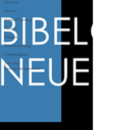
Termine
Ostern
GospelTraining
Fasten
Freizeit
Bibeltrainining
Gottesdienst
Zeit und
Selbstmanagement