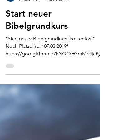
Gospel Church Team
7. März 2019
1 Min. Lesezeit
Start neuer
Bibelgrundkurs
*Start neuer Bibelgrundkurs (kostenlos)*
Noch Plätze frei *07.03.2019*
https://goo.gl/forms/7kNQCrEGmMY4jaPy2
Donnerstags,...