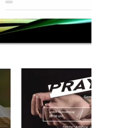
07.03.2019*
Melde Dich jetzt an:
https://goo.gl/forms/7kNQCrEGmMY4jaPy2
Mittwochs, Singhofener Straße 2 in 51105
Köln (Humboldt-Gremberg)...