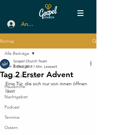
Anmelden
Beitrag
Alle Beiträge
Gospel Church Team
Alle Beiträge
3. Dez. 2018
1 Min. Lesezeit
Tag 2 Erster Advent
Weihnachten 2018
Eine Tür, die sich nur von innen öffnen 
Hauskirche
lässt
Nachtgebet
Podcast
Termine
Ostern