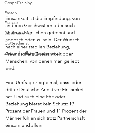
GospelTraining
Fasten
Einsamkeit ist die Empfindung, von 
Freizeit
anderen Geschwistern oder auch 
anderen Menschen getrennt und 
Bibeltrainining
abgeschieden zu sein. Der Wunsch 
Gottesdienst
nach einer stabilen Beziehung, 
Zeit und Selbstmanagement
Freundschaft, Zweisamkeit oder 
Menschen, von denen man geliebt 
wird. 
Eine Umfrage zeigte mal, dass jeder 
dritter Deutsche Angst vor Einsamkeit 
hat. Und auch eine Ehe oder 
Beziehung bietet kein Schutz: 19 
Prozent der Frauen und 11 Prozent der 
Männer fühlen sich trotz Partnerschaft 
einsam und allein. 