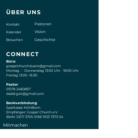
ÜBER UNS
Pastoren
Kontakt
Vision
Kalender
Geschichte
Besuchen
CONNECT
Büro:
gospelchurch.buero@gmail.com
Montag - Donnerstag 13:00 Uhr - 18:00 Uhr
Freitag 13:00- 16:30
Pastor
:
01578 2480857
daddi.gck@gmail.com
Bankverbindung
:
Sparkasse KölnBonn
Empfänger: Gospel Church e.V.
IBAN: DE17 3705 0198 1933 7373 04
Mitmachen
S
OCIAL MEDIA