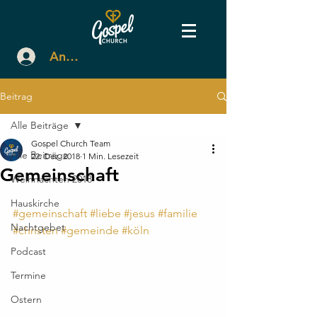
Anmelden
Beitrag
Alle Beiträge
Gospel Church Team
Alle Beiträge
22. Dez. 2018
1 Min. Lesezeit
Gemeinschaft
Weihnachten 2018
Hauskirche
#gemeinschaft
#liebe
#jesus
#familie
Nachtgebet
#christen
#gemeinde
#köln
Podcast
Termine
Ostern