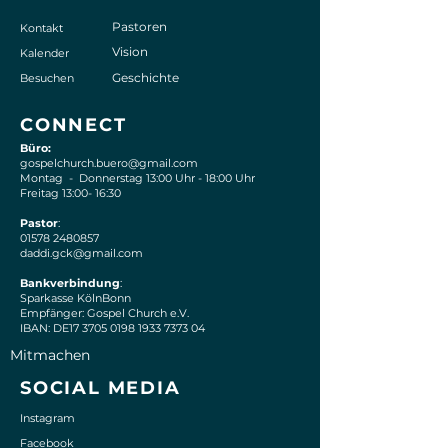
Pastoren
Kontakt
Vision
Kalender
Geschichte
Besuchen
CONNECT
Büro:
gospelchurch.buero@gmail.com
Montag - Donnerstag 13:00 Uhr - 18:00 Uhr
Freitag 13:00- 16:30
Pastor
:
01578 2480857
daddi.gck@gmail.com
Bankverbindung
:
Sparkasse KölnBonn
Empfänger: Gospel Church e.V.
IBAN: DE17 3705 0198 1933 7373 04
Mitmachen
S
OCIAL MEDIA
Instagram
Facebook