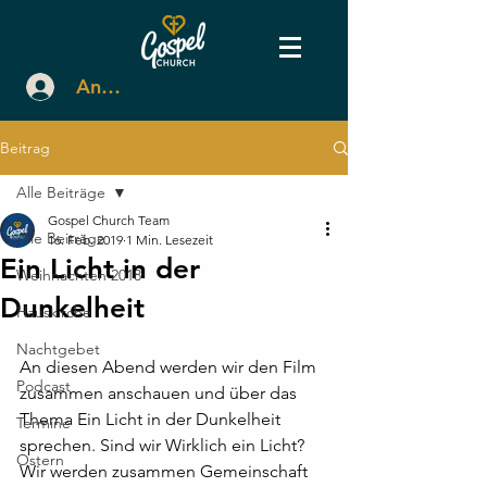
Anmelden
Beitrag
Alle Beiträge
Gospel Church Team
Alle Beiträge
16. Feb. 2019
1 Min. Lesezeit
Ein Licht in der
Weihnachten 2018
Dunkelheit
Hauskirche
Nachtgebet
An diesen Abend werden wir den Film 
Podcast
zusammen anschauen und über das 
Thema Ein Licht in der Dunkelheit 
Termine
sprechen. Sind wir Wirklich ein Licht? 
Ostern
Wir werden zusammen Gemeinschaft 