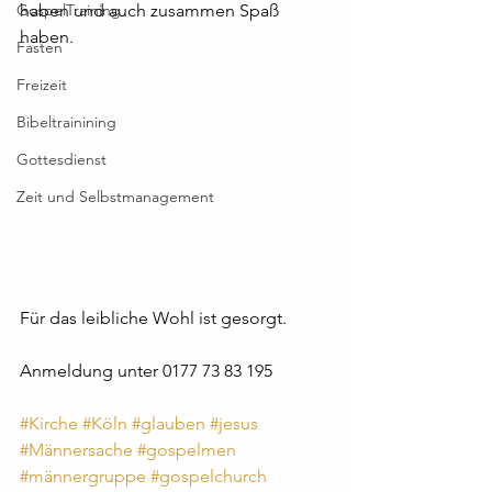
GospelTraining
haben und auch zusammen Spaß 
haben. 
Fasten
Freizeit
Bibeltrainining
Gottesdienst
Zeit und Selbstmanagement
Für das leibliche Wohl ist gesorgt.
Anmeldung unter 0177 73 83 195
#Kirche
#Köln
#glauben
#jesus
#Männersache
#gospelmen
#männergruppe
#gospelchurch