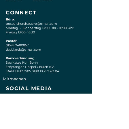
CONNECT
Büro:
gospelchurch.buero@gmail.com
Montag - Donnerstag 13:00 Uhr - 18:00 Uhr
Freitag 13:00- 16:30
Pastor
:
01578 2480857
daddi.gck@gmail.com
Bankverbindung
:
Sparkasse KölnBonn
Empfänger: Gospel Church e.V.
IBAN: DE17 3705 0198 1933 7373 04
Mitmachen
S
OCIAL MEDIA
Instagram
Facebook
Spotify
Tiktok
Youtube