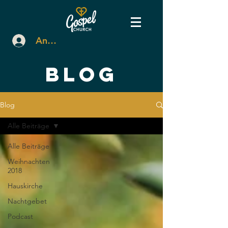
Anmelden
BLOG
Blog
Alle Beiträge
Alle Beiträge
Weihnachten
2018
Hauskirche
Nachtgebet
Podcast