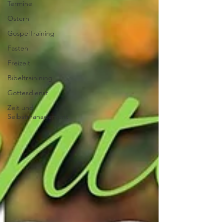
Termine
Ostern
GospelTraining
Fasten
Freizeit
Bibeltrainining
Gottesdienst
Zeit und
Selbstmanagement