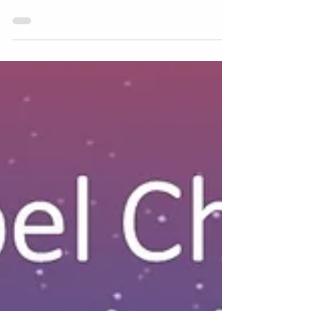
Du bist nicht allein! Heute feiern wir das
Fest, das Jesus geboren worden ist. Unser
Retter und bester Freund! Jesu Geburt 1 Es
begab...