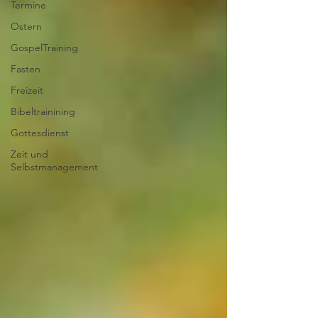
Termine
Ostern
GospelTraining
Fasten
Freizeit
Bibeltrainining
Gottesdienst
Zeit und
Selbstmanagement