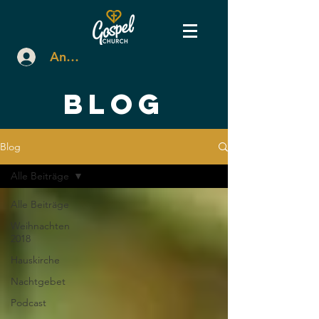
Anmelden
BLOG
Blog
Alle Beiträge
Alle Beiträge
Weihnachten
2018
Hauskirche
Nachtgebet
Podcast