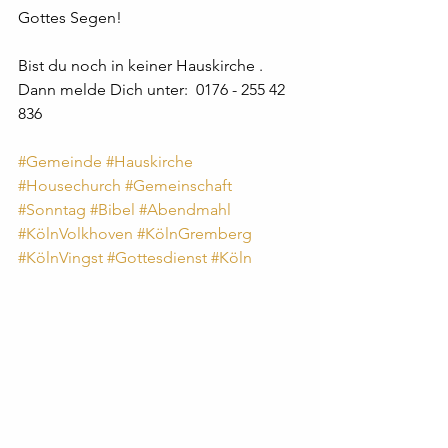
Gottes Segen!
Bist du noch in keiner Hauskirche . 
Dann melde Dich unter:  0176 - 255 42 
836
#Gemeinde
#Hauskirche
#Housechurch
#Gemeinschaft
#Sonntag
#Bibel
#Abendmahl
#KölnVolkhoven
#KölnGremberg
#KölnVingst
#Gottesdienst
#Köln