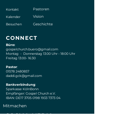
Pastoren
Kontakt
Vision
Kalender
Geschichte
Besuchen
CONNECT
Büro:
gospelchurch.buero@gmail.com
Montag - Donnerstag 13:00 Uhr - 18:00 Uhr
Freitag 13:00- 16:30
Pastor
:
01578 2480857
daddi.gck@gmail.com
Bankverbindung
:
Sparkasse KölnBonn
Empfänger: Gospel Church e.V.
IBAN: DE17 3705 0198 1933 7373 04
Mitmachen
S
OCIAL MEDIA
Instagram
Facebook