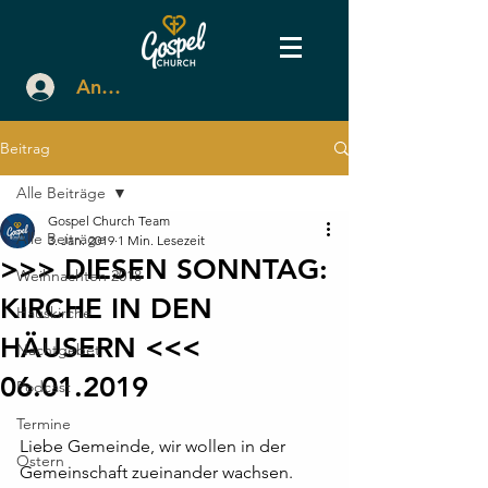
Anmelden
Beitrag
Alle Beiträge
Gospel Church Team
Alle Beiträge
3. Jan. 2019
1 Min. Lesezeit
>>> DIESEN SONNTAG:
Weihnachten 2018
KIRCHE IN DEN
Hauskirche
HÄUSERN <<<
Nachtgebet
06.01.2019
Podcast
Termine
Liebe Gemeinde, wir wollen in der 
Ostern
Gemeinschaft zueinander wachsen. 