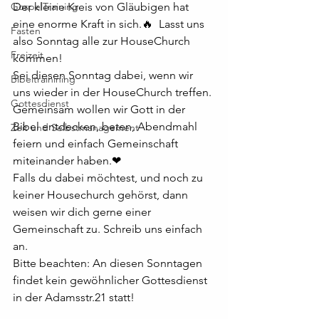
GospelTraining
Der kleine Kreis von Gläubigen hat 
eine enorme Kraft in sich.🔥  Lasst uns 
Fasten
also Sonntag alle zur HouseChurch 
Freizeit
kommen!
Sei diesen Sonntag dabei, wenn wir 
Bibeltrainining
uns wieder in der HouseChurch treffen. 
Gottesdienst
Gemeinsam wollen wir Gott in der 
Bibel entdecken, beten, Abendmahl 
Zeit und Selbstmanagement
feiern und einfach Gemeinschaft 
miteinander haben.❤
Falls du dabei möchtest, und noch zu 
keiner Housechurch gehörst, dann 
weisen wir dich gerne einer 
Gemeinschaft zu. Schreib uns einfach 
an.
Bitte beachten: An diesen Sonntagen 
findet kein gewöhnlicher Gottesdienst 
in der Adamsstr.21 statt!